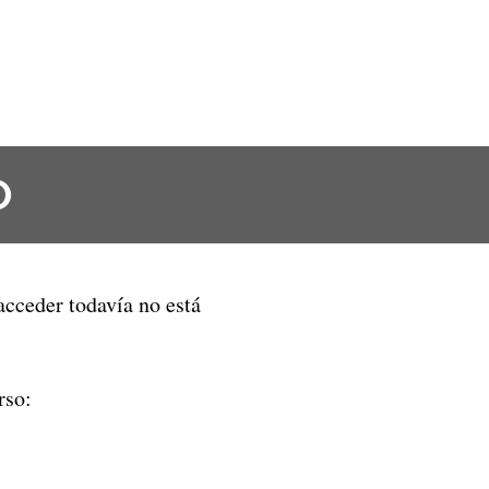
O
 acceder todavía no está
rso: