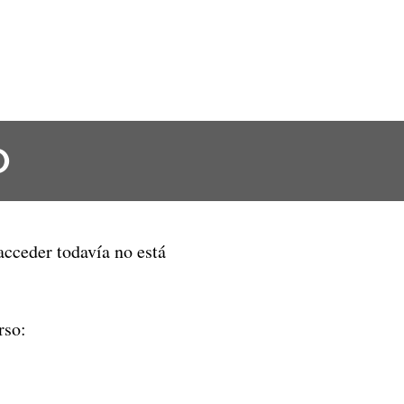
O
 acceder todavía no está
rso: