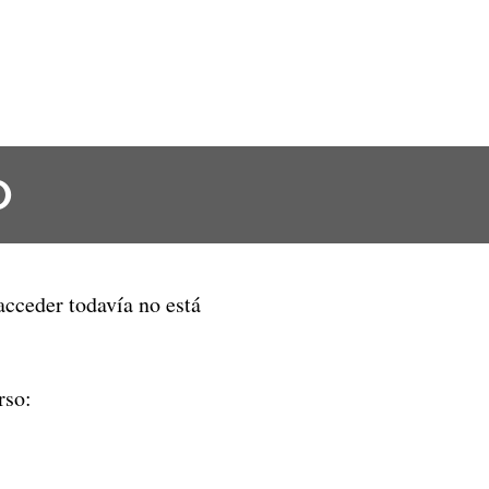
O
 acceder todavía no está
rso: