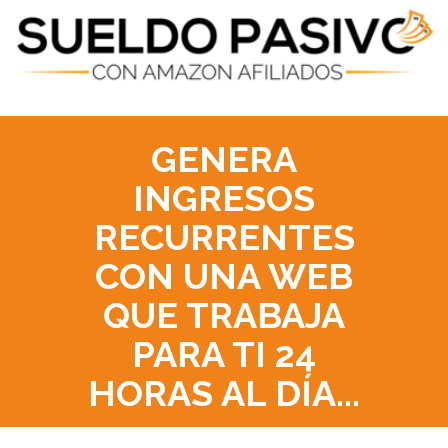
GENERA
INGRESOS
RECURRENTES
CON UNA WEB
QUE TRABAJA
PARA TI 24
HORAS AL DÍA...